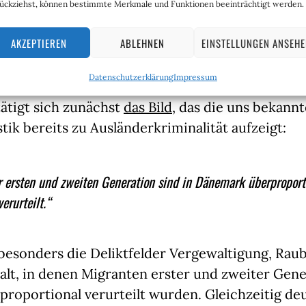
ückziehst, können bestimmte Merkmale und Funktionen beeinträchtigt werden.
us; und entschied mit ihrem erklärten Ziel von n
 die Wahlen für sich. Kein Wunder also, dass g
AKZEPTIEREN
ABLEHNEN
EINSTELLUNGEN ANSEH
nun ausführliche Zahlen zur Kriminalität von Mi
Datenschutzerklärung
Impressum
ätigt sich zunächst
das Bild
, das die uns bekannt
stik bereits zu Ausländerkriminalität aufzeigt:
 ersten und zweiten Generation sind in Dänemark überproport
verurteilt.“
besonders die Deliktfelder Vergewaltigung, Rau
lt, in denen Migranten erster und zweiter Gene
proportional verurteilt wurden. Gleichzeitig de