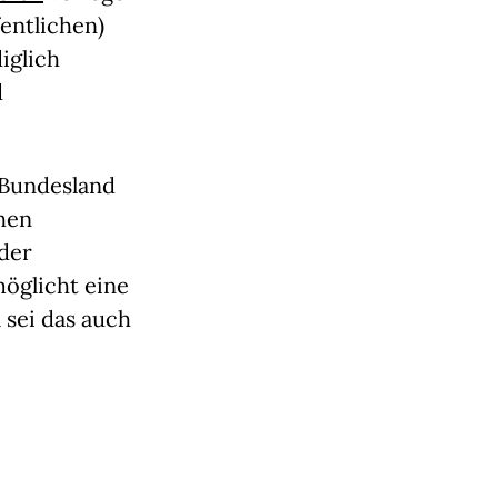
fentlichen)
iglich
d
 Bundesland
chen
 der
möglicht eine
 sei das auch