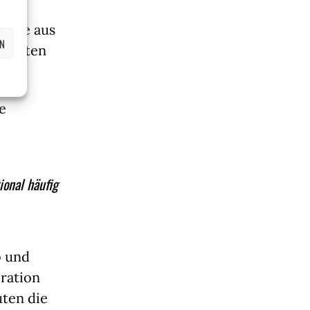
ull
erade aus
EN
granten
e
ional häufig
b und
ration
uten die