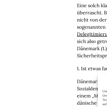
Eine solch kl
überrascht. 
nicht von de
sogenannten
Delegitimieru
sich also get
Dänemark (1.)
Sicherheitspr
1. Ist etwas 
Dänemark wir
Sozialdemokr
Um 
einem
„Mehr f
Ger
Tec
dänische Soz
auf