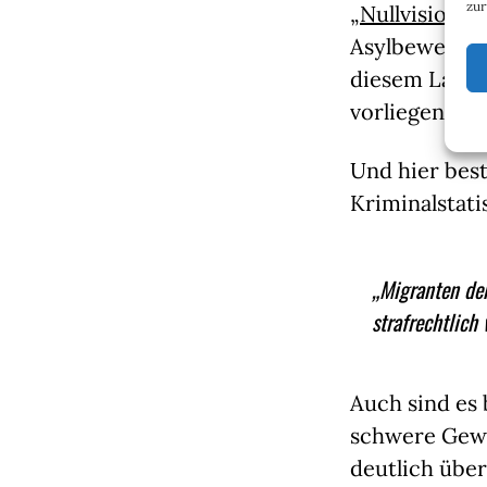
zur
„Nullvision“
a
Asylbewerbern
diesem Land 
vorliegen.
Und hier best
Kriminalstati
„Migranten der
strafrechtlich 
Auch sind es 
schwere Gewa
deutlich über