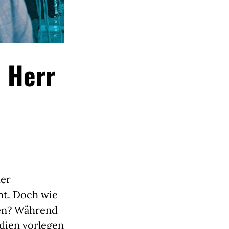
, Herr
der
ht. Doch wie
lten? Während
udien
vorlegen