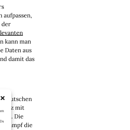
rs
n aufpassen,
 der
levanten
an kann man
ie Daten aus
und damit das
e deutschen
cholz mit
 um
ickt. Die
IDs
ahlkampf die