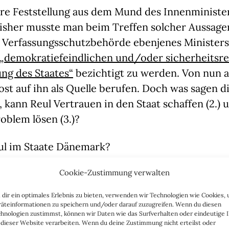
are Feststellung aus dem Mund des Innenministe
Bisher musste man beim Treffen solcher Aussage
r Verfassungsschutzbehörde ebenjenes Ministers
„demokratiefeindlichen und/oder sicherheitsre
ng des Staates“
bezichtigt zu werden. Von nun 
rost auf ihn als Quelle berufen. Doch was sagen d
, kann Reul Vertrauen in den Staat schaffen (2.) 
oblem lösen (3.)?
faul im Staate Dänemark?
d sozialdemokratisch regiert. Doch während di
Cookie-Zustimmung verwalten
aten unter dem damaligen Bundeskanzler Olaf S
dir ein optimales Erlebnis zu bieten, verwenden wir Technologien wie Cookies,
ür alle“
warben, ist man im Norden anders gestr
äteinformationen zu speichern und/oder darauf zuzugreifen. Wenn du diesen
hnologien zustimmst, können wir Daten wie das Surfverhalten oder eindeutige 
ialdemokratin Mette Frederiksen rief 2019 im W
 dieser Website verarbeiten. Wenn du deine Zustimmung nicht erteilst oder