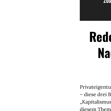
Rede
Na
Privateigent
– diese drei 
„Kapitalismus
diesem Thema 