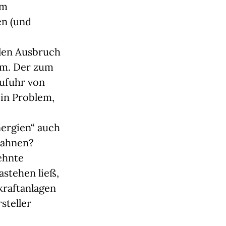
em
en (und
llen Ausbruch
em. Der zum
ufuhr von
ein Problem,
nergien“ auch
 ahnen?
ehnte
astehen ließ,
kraftanlagen
steller