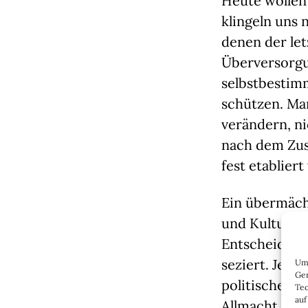
Heute wollen
klingeln uns
denen der let
Überversorgu
selbstbestim
schützen. M
verändern, ni
nach dem Zus
fest etabliert
Ein übermäch
und Kulturbet
Entscheidung
seziert. Jede
Um 
Ger
politischen 
Tec
auf
Allmacht der 