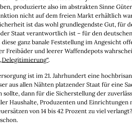
aben, produzierte also im abstrakten Sinne Güter,
ktion nicht auf dem freien Markt erhältlich wa
cherheit ist das wohl grundlegendste Gut, für 
der Staat verantwortlich ist – für den deutschen
t diese ganz banale Feststellung im Angesicht of
ler Freibäder und leerer Waffendepots wahrsche
„Delegitimierung“
.
rsorgung ist im 21. Jahrhundert eine hochbrisan
er aus allen Nähten platzender Staat für eine Sa
n sollte, dann für die Sicherstellung der zuverläs
ller Haushalte, Produzenten und Einrichtungen m
euersätzen von 14 bis 42 Prozent zu viel verlangt
schon.