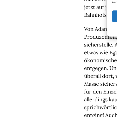
zur
jetzt auf jed
Bahnhofshall
Von Adam Smi
Produzenten,
sicherstelle.
etwas wie Eg
ökonomischen 
entgegen. Un
überall dort,
Masse sichers
für den Einz
allerdings k
sprichwörtlic
entging! Auc