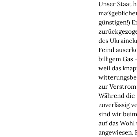
Unser Staat h
maßgeblichen 
günstigen!) 
zurückgezogen
des Ukrainek
Feind auserk
billigem Gas 
weil das kna
witterungsbe
zur Verstrom
Während die 
zuverlässig v
sind wir beim
auf das Wohl
angewiesen. 