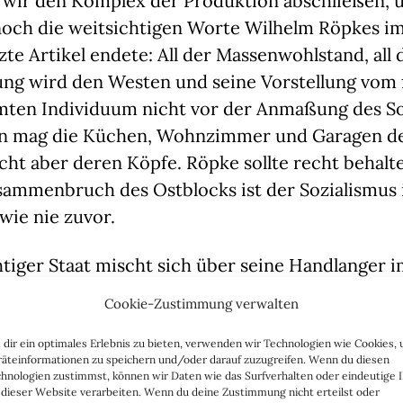
 wir den Komplex der Produktion abschließen, 
 noch die weitsichtigen Worte Wilhelm Röpkes im
zte Artikel endete: All der Massenwohlstand, all 
ng wird den Westen und seine Vorstellung vom f
mten Individuum nicht vor der Anmaßung des So
an mag die Küchen, Wohnzimmer und Garagen d
cht aber deren Köpfe. Röpke sollte recht behalte
ammenbruch des Ostblocks ist der Sozialismus
 wie nie zuvor.
tiger Staat mischt sich über seine Handlanger 
rieb in das Privatleben jedes Einzelnen ein. Int
Cookie-Zustimmung verwalten
en werden nun öffentlich ausgebreitet und he
r noch so banale Gang zum Kiosk um die Ecke is
dir ein optimales Erlebnis zu bieten, verwenden wir Technologien wie Cookies,
äteinformationen zu speichern und/oder darauf zuzugreifen. Wenn du diesen
Bekundungen. Wo vor 40 oder 80 Jahren die Parte
hnologien zustimmst, können wir Daten wie das Surfverhalten oder eindeutige 
 dieser Website verarbeiten. Wenn du deine Zustimmung nicht erteilst oder
politischen Elite zementierten, stehen, kleben o