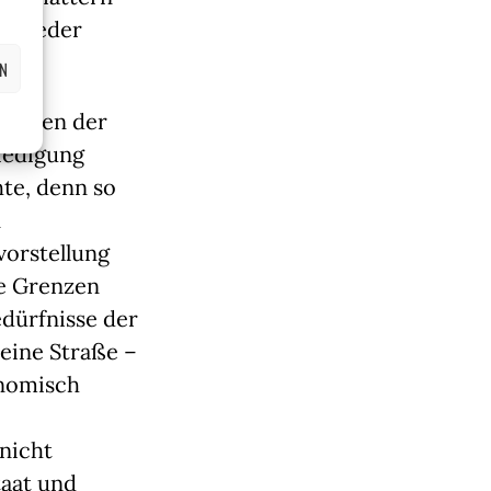
in jeder
EN
lwollen der
iedigung
hte, denn so
n
vorstellung
ne Grenzen
edürfnisse der
 eine Straße –
onomisch
 nicht
taat und