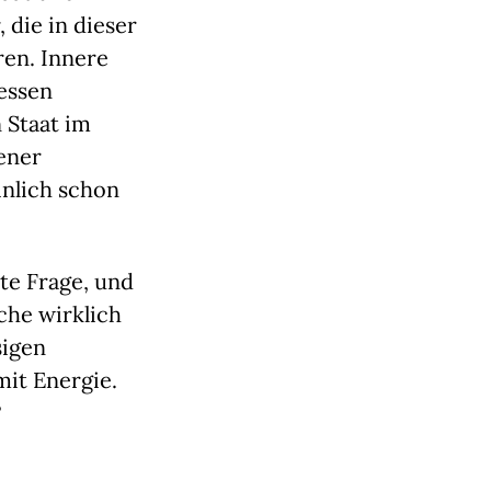
 die in dieser
ren. Innere
dessen
 Staat im
fener
inlich schon
te Frage, und
che wirklich
sigen
it Energie.
?