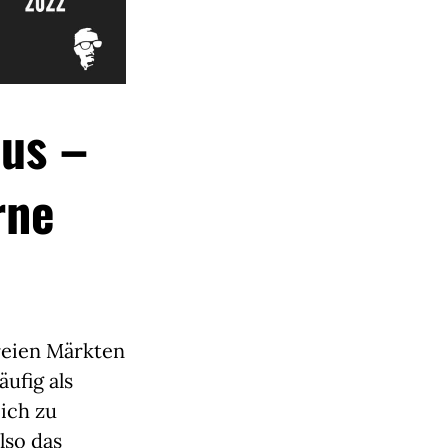
mus –
rne
reien Märkten
ufig als
ich zu
lso das