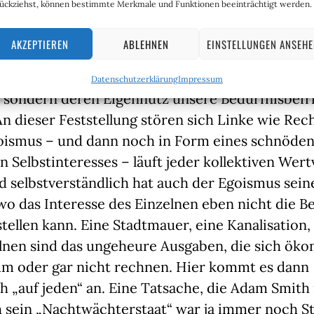
ückziehst, können bestimmte Merkmale und Funktionen beeinträchtigt werden.
em Supermarktparkplatz, auf jedem Rathausturm, 
e die Regenbogenbanner.
AKZEPTIEREN
ABLEHNEN
EINSTELLUNGEN ANSEH
th stammt die Feststellung, dass nicht das Woh
Datenschutzerklärung
Impressum
 sondern deren Eigennutz unsere Bedürfnisbefr
 An dieser Feststellung stören sich Linke wie Rec
oismus – und dann noch in Form eines schnöde
Selbstinteresses – läuft jeder kollektiven Wert
d selbstverständlich hat auch der Egoismus sei
 wo das Interesse des Einzelnen eben nicht die B
tellen kann. Eine Stadtmauer, eine Kanalisation,
elnen sind das ungeheure Ausgaben, die sich ök
aum oder gar nicht rechnen. Hier kommt es dann
h „auf jeden“ an. Eine Tatsache, die Adam Smith
h sein „Nachtwächterstaat“ war ja immer noch S