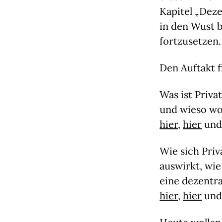
Kapitel „Dez
in den Wust 
fortzusetzen.
Den Auftakt 
Was ist Priva
und wieso wol
hier
,
hier
un
Wie sich Priv
auswirkt, wie
eine dezentra
hier
,
hier
un