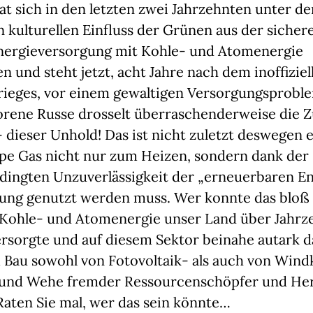
at sich in den letzten zwei Jahrzehnten unter d
kulturellen Einfluss der Grünen aus der sicher
Energieversorgung mit Kohle- und Atomenergie
 und steht jetzt, acht Jahre nach dem inoffizie
rieges, vor einem gewaltigen Versorgungsprobl
orene Russe drosselt überraschenderweise die Z
– dieser Unhold! Das ist nicht zuletzt deswegen 
ppe Gas nicht nur zum Heizen, sondern dank der
dingten Unzuverlässigkeit der „erneuerbaren E
ung genutzt werden muss. Wer konnte das bloß
Kohle- und Atomenergie unser Land über Jahrz
ersorgte und auf diesem Sektor beinahe autark d
 Bau sowohl von Fotovoltaik- als auch von Wind
 und Wehe fremder Ressourcenschöpfer und Her
Raten Sie mal, wer das sein könnte…