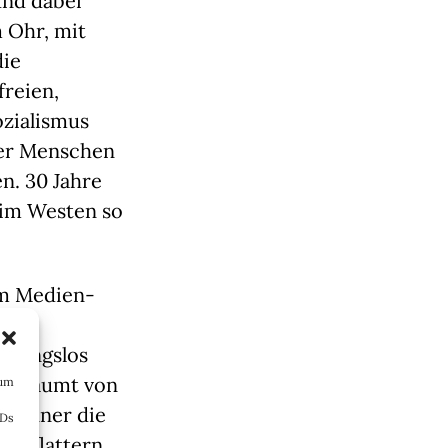
und dabei
 Ohr, mit
die
reien,
zialismus
er Menschen
n. 30 Jahre
 im Westen so
im Medien-
imste
mmungslos
t gesäumt von
 um
ibanner die
IDs
der flattern