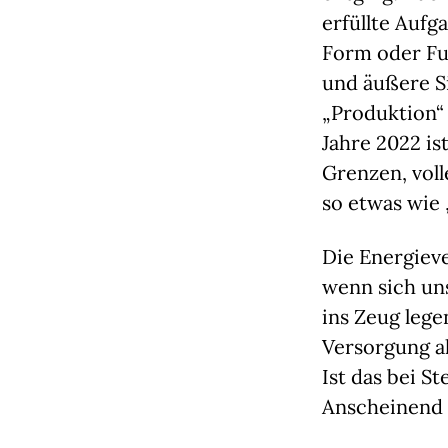
erfüllte Aufg
Form oder Fun
und äußere Si
„Produktion“ 
Jahre 2022 is
Grenzen, vol
so etwas wie
Die Energieve
wenn sich uns
ins Zeug lege
Versorgung a
Ist das bei St
Anscheinend 